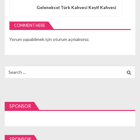
ı
Geleneksel Türk Kahvesi Keyif Kahvesi
g
e
COMMENT HERE
z
Yorum yapabilmek için
oturum açmalısınız
.
i
n
m
Search
for:
e
s
i
SPONSOR
SPONSOR