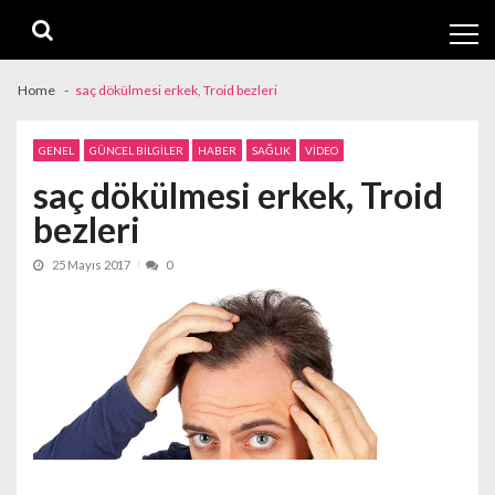
Skip
Skip
to
to
navigation
content
Home
saç dökülmesi erkek, Troid bezleri
GENEL
GÜNCEL BILGILER
HABER
SAĞLIK
VIDEO
saç dökülmesi erkek, Troid
bezleri
25 Mayıs 2017
0