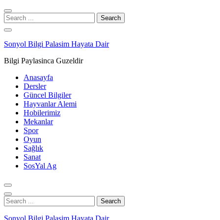
Skip
Skip
to
to
Search
navigation
content
for:
Sonyol Bilgi Palasim Hayata Dair
Bilgi Paylasinca Guzeldir
Anasayfa
Dersler
Güncel Bilgiler
Hayvanlar Alemi
Hobilerimiz
Mekanlar
Spor
Oyun
Sağlık
Sanat
SosYal Ag
Search
for:
Sonyol Bilgi Palasim Hayata Dair