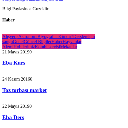
Bilgi Paylasinca Guzeldir
Haber
Alışveriş
Astronomi
Biyografi - Kimdir?
Dersler
elçin
sangu
Genel
Güncel Bilgiler
Haber
Hayvanlar
Alemi
Hobilerimiz
Kombi servisi
Mekanlar
21 Mayıs 2019
0
Eba Kurs
24 Kasım 2016
0
Toz torbası market
22 Mayıs 2019
0
Eba Ders