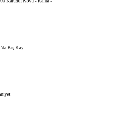
0 Karadut Köyü - Kahta -
ır'da Kış Kay
hniyet