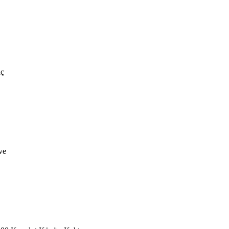
lç
ve