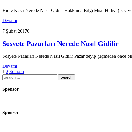
Hidiv Kasrı Nerede Nasıl Gidilir Hakkında Bilgi Mısır Hidivi (başı v
Devamı
7 Şubat 2017
0
Sosyete Pazarları Nerede Nasıl Gidilir
Sosyete Pazarları Nerede Nasıl Gidilir Pazar deyip geçmeden önce bi
Devamı
Yazı
1
2
Sonraki
Search
sayfalaması
for:
Sponsor
Sponsor