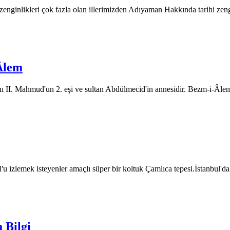
zenginlikleri çok fazla olan illerimizden Adıyaman Hakkında tarihi zeng
Âlem
ı II. Mahmud'un 2. eşi ve sultan Abdülmecid'in annesidir. Bezm-i-Â
u izlemek isteyenler amaçlı süper bir koltuk Çamlıca tepesi.İstanbul'd
 Bilgi