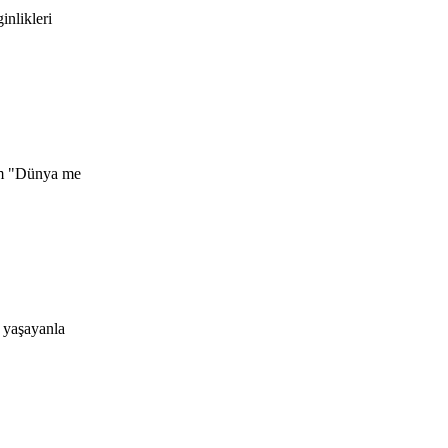
inlikleri
lem "Dünya me
a yaşayanla