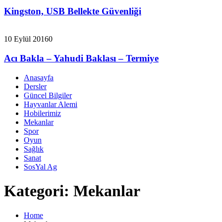
Kingston, USB Bellekte Güvenliği
10 Eylül 2016
0
Acı Bakla – Yahudi Baklası – Termiye
Anasayfa
Dersler
Güncel Bilgiler
Hayvanlar Alemi
Hobilerimiz
Mekanlar
Spor
Oyun
Sağlık
Sanat
SosYal Ag
Kategori:
Mekanlar
Home