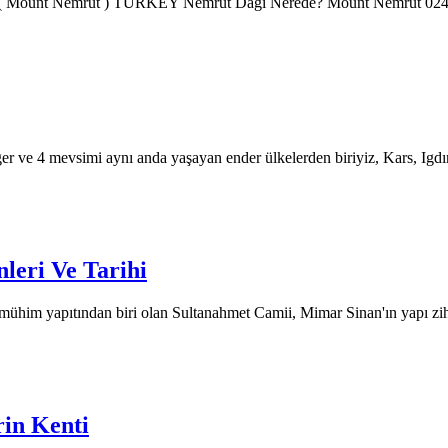
 Mount Nemrut ) TURKEY Nemrut Dağı Nerede? Mount Nemrut 0240
er ve 4 mevsimi aynı anda yaşayan ender ülkelerden biriyiz, Kars, Igd
leri Ve Tarihi
ühim yapıtından biri olan Sultanahmet Camii, Mimar Sinan'ın yapı zi
rin Kenti