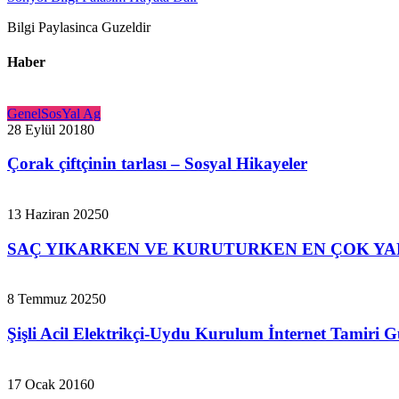
Bilgi Paylasinca Guzeldir
Haber
Genel
SosYal Ag
28 Eylül 2018
0
Çorak çiftçinin tarlası – Sosyal Hikayeler
13 Haziran 2025
0
SAÇ YIKARKEN VE KURUTURKEN EN ÇOK YA
8 Temmuz 2025
0
Şişli Acil Elektrikçi-Uydu Kurulum İnternet Tamiri 
17 Ocak 2016
0