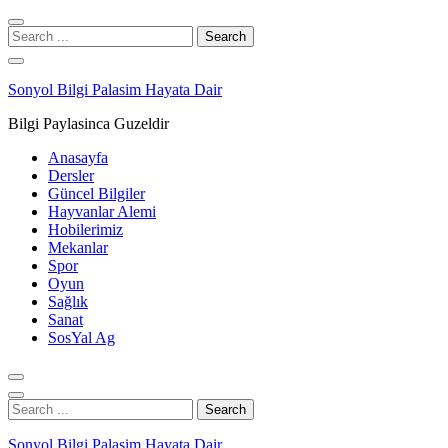
Skip
Skip
to
to
Search
navigation
content
for:
Sonyol Bilgi Palasim Hayata Dair
Bilgi Paylasinca Guzeldir
Anasayfa
Dersler
Güncel Bilgiler
Hayvanlar Alemi
Hobilerimiz
Mekanlar
Spor
Oyun
Sağlık
Sanat
SosYal Ag
Search
for:
Sonyol Bilgi Palasim Hayata Dair