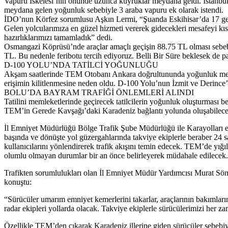
Vapuru İskelesi’nin önünde uzunca kuyruklar meydana geldi. İstanbul’
meydana gelen yoğunluk sebebiyle 3 araba vapuru ek olarak istendi.
İDO’nun Körfez sorumlusu Aşkın Lermi, “Şuanda Eskihisar’da 17 gemi
Gelen yolcularımıza en güzel hizmeti vererek gidecekleri mesafeyi kı
hazırlıklarımızı tamamladık” dedi.
Osmangazi Köprüsü’nde araçlar amaçlı geçişin 88.75 TL olması sebebiy
TL. Bu nedenle feribotu tercih ediyoruz. Belli Bir Süre beklesek de p
D-100 YOLU’NDA TATİLCİ YOĞUNLUĞU
Akşam saatlerinde TEM Otobanı Ankara doğrultununda yoğunluk meyda
erişimin kilitlenmesine neden oldu. D-100 Yolu’nun İzmit ve Derince’
BOLU’DA BAYRAM TRAFİĞİ ÖNLEMLERİ ALINDI
Tatilini memleketlerinde geçirecek tatilcilerin yoğunluk oluşturma
TEM’in Gerede Kavşağı’daki Karadeniz bağlantı yolunda oluşabilecek 
İl Emniyet Müdürlüğü Bölge Trafik Şube Müdürlüğü ile Karayolları ekiple
başında ve dönüşte yol güzergahlarında takviye ekiplerle beraber 24
kullanıcılarını yönlendirerek trafik akışını temin edecek. TEM’de yı
olumlu olmayan durumlar bir an önce belirleyerek müdahale edilecek.
Trafikten sorumlulukları olan İl Emniyet Müdür Yardımcısı Murat Sönmez
konuştu:
“Sürücüler umarım emniyet kemerlerini takarlar, araçlarının bakımların
radar ekipleri yollarda olacak. Takviye ekiplerle sürücülerimizi her 
Özellikle TEM’den çıkarak Karadeniz illerine giden sürücüler sebebi