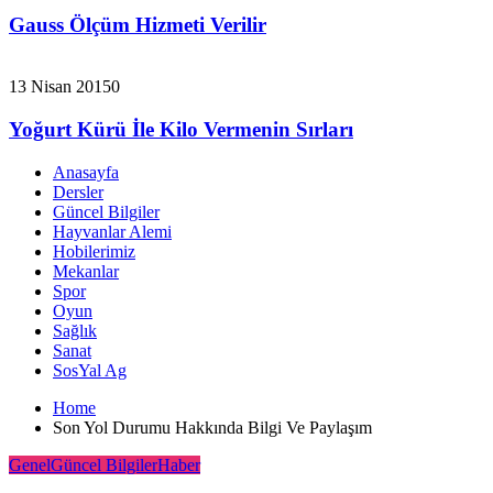
Gauss Ölçüm Hizmeti Verilir
13 Nisan 2015
0
Yoğurt Kürü İle Kilo Vermenin Sırları
Anasayfa
Dersler
Güncel Bilgiler
Hayvanlar Alemi
Hobilerimiz
Mekanlar
Spor
Oyun
Sağlık
Sanat
SosYal Ag
Home
Son Yol Durumu Hakkında Bilgi Ve Paylaşım
Genel
Güncel Bilgiler
Haber