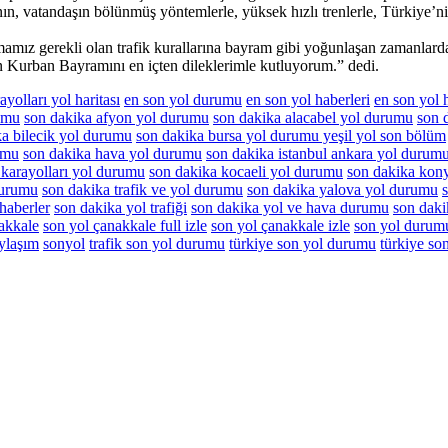
n, vatandaşın bölünmüş yöntemlerle, yüksek hızlı trenlerle, Türkiye’ni
mamız gerekli olan trafik kurallarına bayram gibi yoğunlaşan zamanlard
sin Kurban Bayramını en içten dileklerimle kutluyorum.” dedi.
ayolları yol haritası
en son yol durumu
en son yol haberleri
en son yol h
umu
son dakika afyon yol durumu
son dakika alacabel yol durumu
son 
ka bilecik yol durumu
son dakika bursa yol durumu yeşil yol son bölüm
umu
son dakika hava yol durumu
son dakika istanbul ankara yol durum
 karayolları yol durumu
son dakika kocaeli yol durumu
son dakika kon
durumu
son dakika trafik ve yol durumu
son dakika yalova yol durumu
haberler
son dakika yol trafiği
son dakika yol ve hava durumu
son dak
akkale
son yol çanakkale full izle
son yol çanakkale izle
son yol durum
ylaşım
sonyol
trafik son yol durumu
türkiye son yol durumu
türkiye son