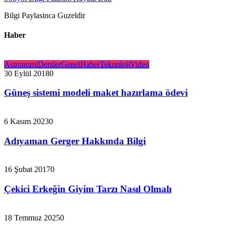
Bilgi Paylasinca Guzeldir
Haber
Astronomi
Dersler
Genel
Haber
Teknoloji
Video
30 Eylül 2018
0
Güneş sistemi modeli maket hazırlama ödevi
6 Kasım 2023
0
Adıyaman Gerger Hakkında Bilgi
16 Şubat 2017
0
Çekici Erkeğin Giyim Tarzı Nasıl Olmalı
18 Temmuz 2025
0