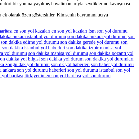
n dört bir yanına yayılmış havalimanlarıyla sevdiklerine kavuşması
a ek olarak özen göstersinler. Kimsenin bayramını acıya
aritası
en son yol kazaları
en son yol kazıları
fsm son yol durumu
dakika ankara istanbul yol durumu
son dakika ankara yol durumu
son
son dakika edirne yol durumu
son dakika gerede yol durumu
son
u
son dakika istanbul yol haberleri
son dakika izmir manisa yol
ya yol durumu
son dakika manisa yol durumu
son dakika pozantı yol
son dakika yol bilgisi
son dakika yol durum
son dakika yol durumları
ika zonguldak yol durumu
son dk yol haberleri
son haber yol durumu
u ankara
son yol durumu haberleri
son yol durumu istanbul
son yol
 yol haritası
türkiyenin en son yol haritası
yol son durum