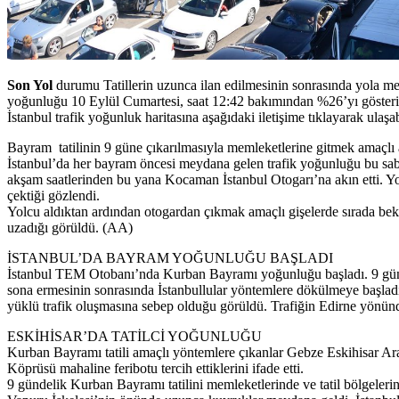
Son Yol
durumu Tatillerin uzunca ilan edilmesinin sonrasında yola mes
yoğunluğu 10 Eylül Cumartesi, saat 12:42 bakımından %26’yı gösteriy
İstanbul trafik yoğunluk haritasına aşağıdaki iletişime tıklayarak ulaşab
Bayram tatilinin 9 güne çıkarılmasıyla memleketlerine gitmek amaçlı
İstanbul’da her bayram öncesi meydana gelen trafik yoğunluğu bu saba
akşam saatlerinden bu yana Kocaman İstanbul Otogarı’na akın etti. Yoğ
çektiği gözlendi.
Yolcu aldıktan ardından otogardan çıkmak amaçlı gişelerde sırada bekle
uzadığı görüldü. (AA)
İSTANBUL’DA BAYRAM YOĞUNLUĞU BAŞLADI
İstanbul TEM Otobanı’nda Kurban Bayramı yoğunluğu başladı. 9 günde
sona ermesinin sonrasında İstanbullular yöntemlere dökülmeye başla
yüklü trafik oluşmasına sebep olduğu görüldü. Trafiğin Edirne yönünd
ESKİHİSAR’DA TATİLCİ YOĞUNLUĞU
Kurban Bayramı tatili amaçlı yöntemlere çıkanlar Gebze Eskihisar Ar
Köprüsü mahaline feribotu tercih ettiklerini ifade etti.
9 gündelik Kurban Bayramı tatilini memleketlerinde ve tatil bölgeleri