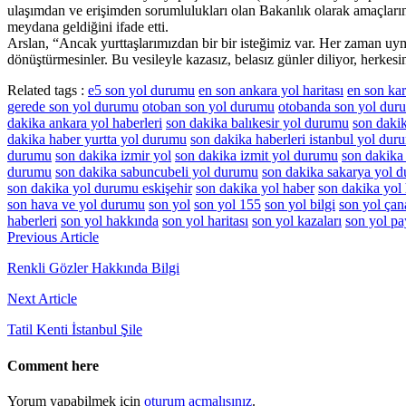
ulaşımdan ve erişimden sorumlulukları olan Bakanlık olarak amaçlarını
meydana geldiğini ifade etti.
Arslan, “Ancak yurttaşlarımızdan bir bir isteğimiz var. Her zaman uy
dönüştürmesinler. Bu vesileyle kazasız, belasız günler diliyor, herke
Related tags :
e5 son yol durumu
en son ankara yol haritası
en son kar
gerede son yol durumu
otoban son yol durumu
otobanda son yol dur
dakika ankara yol haberleri
son dakika balıkesir yol durumu
son daki
dakika haber yurtta yol durumu
son dakika haberleri istanbul yol dur
durumu
son dakika izmir yol
son dakika izmit yol durumu
son dakika
durumu
son dakika sabuncubeli yol durumu
son dakika sakarya yol 
son dakika yol durumu eskişehir
son dakika yol haber
son dakika yol 
son hava ve yol durumu
son yol
son yol 155
son yol bilgi
son yol çan
haberleri
son yol hakkında
son yol haritası
son yol kazaları
son yol pa
Yazı
Previous Article
gezinmesi
Renkli Gözler Hakkında Bilgi
Next Article
Tatil Kenti İstanbul Şile
Comment here
Yorum yapabilmek için
oturum açmalısınız
.