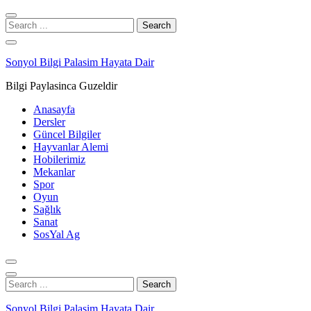
Skip
Skip
to
to
Search
navigation
content
for:
Sonyol Bilgi Palasim Hayata Dair
Bilgi Paylasinca Guzeldir
Anasayfa
Dersler
Güncel Bilgiler
Hayvanlar Alemi
Hobilerimiz
Mekanlar
Spor
Oyun
Sağlık
Sanat
SosYal Ag
Search
for:
Sonyol Bilgi Palasim Hayata Dair