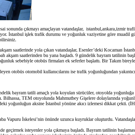
ai sonunda çıkmayı amaçlayan vatandaşlar, istanbul,ankara,izmir trafik
or. İstanbul işlek trafik durumu ve yoğunluk vaziyetine göre muadil g
ilirsiniz.
 akşam saatlerinde yola çıkan vatandaşlar, Esenler’deki Kocaman İstan
h akşam saatlerinden bu yana başladı. 9 gündelik bayram tatilinin baş
unluk sebebiyle otobüs firmaları ek seferler başlattı. Bir Takım bireyl
yen otobüs otomobil kullanıcılarını ise trafik yoğunluğundan yakıntıcı 
lik bayram tatili amaçlı yola koyulan sürücüler, otoyolda yoğunluğa n
dı. Bilhassa, TEM otoyolunda Mahmutbey Gişelere dolaylarında yoğunluk
eki yoğunluğun aksine İstanbul yönüne akıcı izlemesi dikkat çekti. (İ
aba Vapuru İskelesi’nin önünde uzunca kuyruklar oluşturdu. Vatandaşlar
nde geçirmek isteyenler yola çıkmaya başladı. Bayram tatilinin başlama