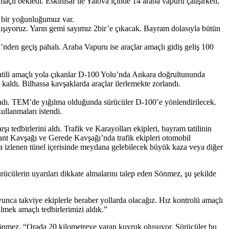
çlı bekledi. Eskihisar ile Yalova içinde 14 araba vapuru çalışırken,
 bir yoğunluğumuz var.
lışıyoruz. Yarın gemi sayımız 2bir’e çıkacak. Bayram dolasıyla bütün
nden geçiş pahalı. Araba Vapuru ise araçlar amaçlı gidiş geliş 100
tili amaçlı yola çıkanlar D-100 Yolu’nda Ankara doğrultununda
aldı. Bilhassa kavşaklarda araçlar ilerlemekte zorlandı.
ındı. TEM’de yığılma olduğunda sürücüler D-100’e yönlendirilecek.
llanmaları istendi.
 tedbirlerini aldı. Trafik ve Karayolları ekipleri, bayram tatilinin
ant Kavşağı ve Gerede Kavşağı’nda trafik ekipleri otomobil
a izlenen tünel içerisinde meydana gelebilecek büyük kaza veya diğer
rücülerin uyarıları dikkate almalarını talep eden Sönmez, şu şekilde
yunca takviye ekiplerle beraber yollarda olacağız. Hız kontrolü amaçlı
lmek amaçlı tedbirlerimizi aldık.”
Sönmez, “Orada 20 kilometreye varan kuyruk oluşuyor. Sürücüler bu