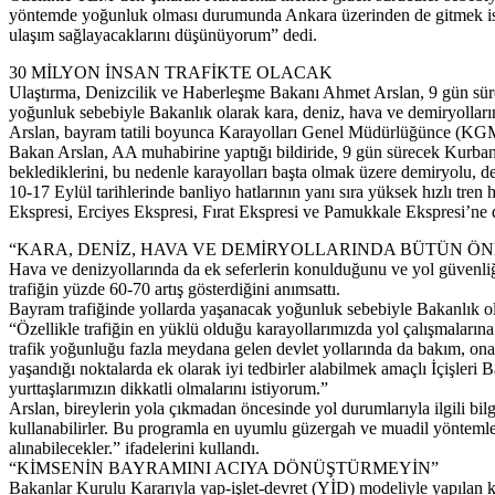
yöntemde yoğunluk olması durumunda Ankara üzerinden de gitmek istedi
ulaşım sağlayacaklarını düşünüyorum” dedi.
30 MİLYON İNSAN TRAFİKTE OLACAK
Ulaştırma, Denizcilik ve Haberleşme Bakanı Ahmet Arslan, 9 gün süre
yoğunluk sebebiyle Bakanlık olarak kara, deniz, hava ve demiryolları
Arslan, bayram tatili boyunca Karayolları Genel Müdürlüğünce (KGM) i
Bakan Arslan, AA muhabirine yaptığı bildiride, 9 gün sürecek Kurban 
beklediklerini, bu nedenle karayolları başta olmak üzere demiryolu, den
10-17 Eylül tarihlerinde banliyo hatlarının yanı sıra yüksek hızlı t
Ekspresi, Erciyes Ekspresi, Fırat Ekspresi ve Pamukkale Ekspresi’ne d
“KARA, DENİZ, HAVA VE DEMİRYOLLARINDA BÜTÜN ÖN
Hava ve denizyollarında da ek seferlerin konulduğunu ve yol güvenliği 
trafiğin yüzde 60-70 artış gösterdiğini anımsattı.
Bayram trafiğinde yollarda yaşanacak yoğunluk sebebiyle Bakanlık ola
“Özellikle trafiğin en yüklü olduğu karayollarımızda yol çalışmalarına
trafik yoğunluğu fazla meydana gelen devlet yollarında da bakım, onar
yaşandığı noktalarda ek olarak iyi tedbirler alabilmek amaçlı İçişleri 
yurttaşlarımızın dikkatli olmalarını istiyorum.”
Arslan, bireylerin yola çıkmadan öncesinde yol durumlarıyla ilgili bi
kullanabilirler. Bu programla en uyumlu güzergah ve muadil yöntemleri
alınabilecekler.” ifadelerini kullandı.
“KİMSENİN BAYRAMINI ACIYA DÖNÜŞTÜRMEYİN”
Bakanlar Kurulu Kararıyla yap-işlet-devret (YİD) modeliyle yapılan kö