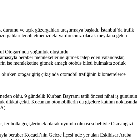
 durumu ve açık güzergahları araştırmaya başladı. İstanbul’da trafik
üzergahları tercih etmenizdeki yardımcınız olacak meydana gelen
bul Otogarı’nda yoğunluk oluşturdu.
lamasıyla beraber memleketlerine gitmek talep eden vatandaşlar,
erin ise memleketine gitmek amaçlı otobüs bileti bulmakta zorluk
olurken otogar giriş çıkışında otomobil trafiğinin kilometrelerce
eden oldu. 9 gündelik Kurban Bayramı tatili öncesi nihai iş gününün
 dikkat çekti. Kocaman otomobillerin da gişelere katılım noktasında
HA)
, feribotla geçişlerin ek olarak uyumlu olması sebebiyle Osmangazi
sıyla beraber Kocaeli’nin Gebze İlçesi’nde yer alan Eskihisar Araba