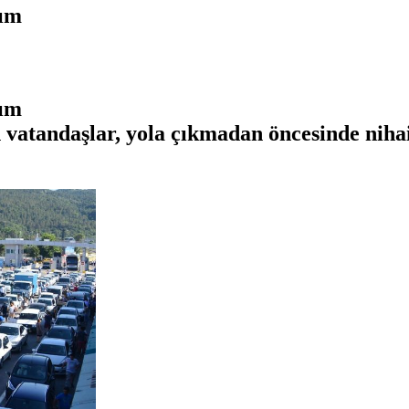
şım
şım
 vatandaşlar, yola çıkmadan öncesinde niha