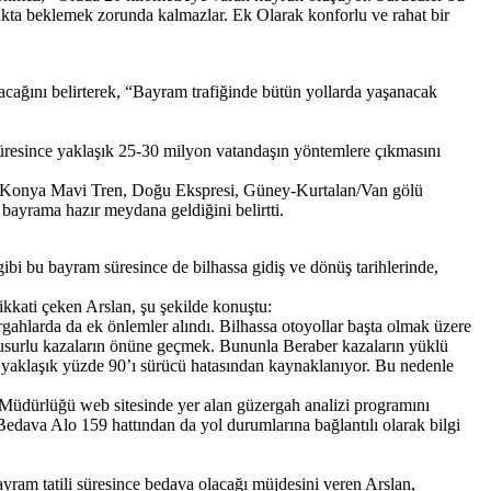
ukta beklemek zorunda kalmazlar. Ek Olarak konforlu ve rahat bir
cağını belirterek, “Bayram trafiğinde bütün yollarda yaşanacak
süresince yaklaşık 25-30 milyon vatandaşın yöntemlere çıkmasını
Tren, Konya Mavi Tren, Doğu Ekspresi, Güney-Kurtalan/Van gölü
 bayrama hazır meydana geldiğini belirtti.
ibi bu bayram süresince de bilhassa gidiş ve dönüş tarihlerinde,
kkati çeken Arslan, şu şekilde konuştu:
ergahlarda da ek önlemler alındı. Bilhassa otoyollar başta olmak üzere
l kusurlu kazaların önüne geçmek. Bununla Beraber kazaların yüklü
ının yaklaşık yüzde 90’ı sürücü hatasından kaynaklanıyor. Bu nedenle
el Müdürlüğü web sitesinde yer alan güzergah analizi programını
Bedava Alo 159 hattından da yol durumlarına bağlantılı olarak bilgi
yram tatili süresince bedava olacağı müjdesini veren Arslan,