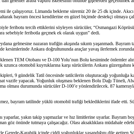
dan gelenler araba vapuru iskelesinin önünde gişelerden geçebilmek ama
 ile çalışıyoruz. Limanda bekleme süremiz 20 ile 25 dk içinde. Akıcı
saltarak bayram öncesi kendilerine en güzel biçimde destekçi olmaya ça
le feribotu tercih ettiklerini söyleyen sürücüler, “Osmangazi Köprüsü’
ara sebebiyle feribotla geçmek ek olarak uygun” dedi.
na gelmesine nazaran trafiğin akışında sıkıntı yaşanmadı. Bayram ta
de kesimlerinde Ankara doğrultununda araçlar yavaş ilerlemek zorunda k
sı beklenen TEM Otobanı ve D-100 Yolu’nun Bolu kesiminde önlemler al
uzunca otomobil kuyruklarına karşı sürücülerin Ankara güzergahını ku
ri, 9 gündelik Tatil öncesinde tatilcilerin oluşturacağı yoğunluğa karşı
 saat vazife yapacak. Yoğunluk oluşması beklenen Bolu Dağı Tüneli, Ab
ğılma olması durumunda sürücüler D-100’e yönlendirilecek. 87 kamerayl
, bayram tatilinde yüklü otomobil trafiği beklediklerini ifade etti. Sü
ı yaparlar, yakın takip yapmazlar ve hız limitlerine uyarlar. Bayram bo
zaman göz önünde tutmaya çalışacağız. Olası aksaklıklara müdahale edebi
yle Gerede-Karabük içinde ciddi yoğunluklar yaşandığını dile getiren 