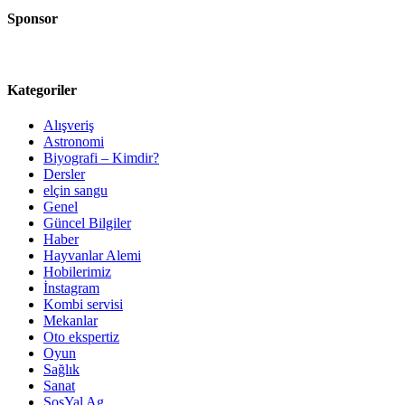
Sponsor
Kategoriler
Alışveriş
Astronomi
Biyografi – Kimdir?
Dersler
elçin sangu
Genel
Güncel Bilgiler
Haber
Hayvanlar Alemi
Hobilerimiz
İnstagram
Kombi servisi
Mekanlar
Oto ekspertiz
Oyun
Sağlık
Sanat
SosYal Ag