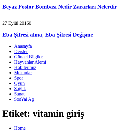
Beyaz Fosfor Bombası Nedir Zararları Nelerdir
27 Eylül 2016
0
Eba Şifresi alma, Eba Şifresi Değişme
Anasayfa
Dersler
Güncel Bilgiler
Hayvanlar Alemi
Hobilerimiz
Mekanlar
Spor
Oyun
Sağlık
Sanat
SosYal Ag
Etiket:
vitamin giriş
Home