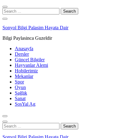
Skip
Skip
to
to
Search
navigation
content
for:
Sonyol Bilgi Palasim Hayata Dair
Bilgi Paylasinca Guzeldir
Anasayfa
Dersler
Güncel Bilgiler
Hayvanlar Alemi
Hobilerimiz
Mekanlar
Spor
Oyun
Sağlık
Sanat
SosYal Ag
Search
for:
Sonyol Bilgi Palasim Hayata Dair