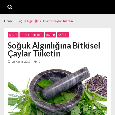
Skip
Skip
to
to
navigation
content
Home
Soğuk Algınlığına Bitkisel Çaylar Tüketin
GENEL
GÜNCEL BILGILER
HABER
SAĞLIK
Soğuk Algınlığına Bitkisel
Çaylar Tüketin
23 Kasım 2019
0