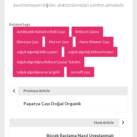
kestiremeyen kişiler, doktorlarından yardım almalıdır.
Related tags :
Antibiyotik Mahaline Bitki Çayı
Bitkisel Çözüm
Ekinezya Çayı
Mürver Çayı
Nane-Ihlamur Çayı
soğuk algınlığı bitki çayları
soğuk algınlığı bitkisel tedavi
Soğuk Algınlığına Bitkisel Çaylar Tüketin
soğuk algınlığına ne iyi gelir
zencefil çayı
Previous Article
Y
Papatya Çayı Doğal Organik
a
z
Next Article
ı
Böcek İlaçlama Nasıl Uygulanmalı