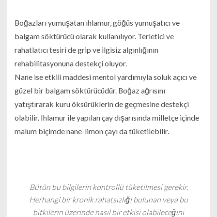
Boğazları yumuşatan ıhlamur, göğüs yumuşatıcı ve
balgam söktürücü olarak kullanılıyor. Terletici ve
rahatlatıcı tesiri de grip ve ilgisiz algınlığının
rehabilitasyonuna destekçi oluyor.
Nane ise etkili maddesi mentol yardımıyla soluk açıcı ve
güzel bir balgam söktürücüdür. Boğaz ağrısını
yatıştırarak kuru öksürüklerin de geçmesine destekçi
olabilir. Ihlamur ile yapılan çay dışarısında milletçe içinde
malum biçimde nane-limon çayı da tüketilebilir.
Bütün bu bilgilerin kontrollü tüketilmesi gerekir.
Herhangi bir kronik rahatsızlığı bulunan veya bu
bitkilerin üzerinde nasıl bir etkisi olabileceğini