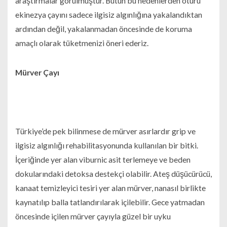
araştırmalar görülmüştür. Bütün bu nedenlerden ötürü
ekinezya çayını sadece ilgisiz algınlığına yakalandıktan
ardından değil, yakalanmadan öncesinde de koruma
amaçlı olarak tüketmenizi öneri ederiz.
Mürver Çayı
Türkiye’de pek bilinmese de mürver asırlardır grip ve
ilgisiz algınlığı rehabilitasyonunda kullanılan bir bitki.
İçeriğinde yer alan viburnic asit terlemeye ve beden
dokularındaki detoksa destekçi olabilir. Ateş düşücürücü,
kanaat temizleyici tesiri yer alan mürver, nanasıl birlikte
kaynatılıp balla tatlandırılarak içilebilir. Gece yatmadan
öncesinde içilen mürver çayıyla güzel bir uyku