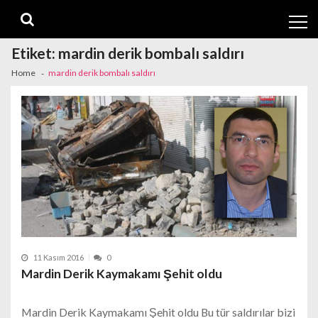
Skip
Skip
to
to
navigation
content
Etiket:
mardin derik bombalı saldırı
Home
mardin derik bombalı saldırı
11 Kasım 2016
0
Mardin Derik Kaymakamı Şehit oldu
Mardin Derik Kaymakamı Şehit oldu Bu tür saldırılar bizi