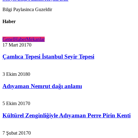
Bilgi Paylasinca Guzeldir
Haber
Genel
Haber
Mekanlar
17 Mart 2017
0
Çamlıca Tepesi İstanbul Seyir Tepesi
3 Ekim 2018
0
Adıyaman Nemrut dağı anlamı
5 Ekim 2017
0
Kültürel Zenginliğiyle Adıyaman Perre Pirin Kenti
7 Şubat 2017
0