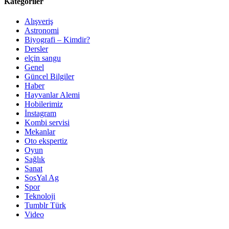
Kategoriler
Alışveriş
Astronomi
Biyografi – Kimdir?
Dersler
elçin sangu
Genel
Güncel Bilgiler
Haber
Hayvanlar Alemi
Hobilerimiz
İnstagram
Kombi servisi
Mekanlar
Oto ekspertiz
Oyun
Sağlık
Sanat
SosYal Ag
Spor
Teknoloji
Tumblr Türk
Video