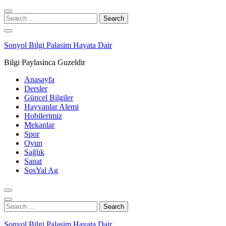
Skip
Skip
to
to
Search
navigation
content
for:
Sonyol Bilgi Palasim Hayata Dair
Bilgi Paylasinca Guzeldir
Anasayfa
Dersler
Güncel Bilgiler
Hayvanlar Alemi
Hobilerimiz
Mekanlar
Spor
Oyun
Sağlık
Sanat
SosYal Ag
Search
for:
Sonyol Bilgi Palasim Hayata Dair