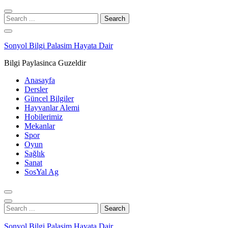
Skip
Skip
to
to
Search
navigation
content
for:
Sonyol Bilgi Palasim Hayata Dair
Bilgi Paylasinca Guzeldir
Anasayfa
Dersler
Güncel Bilgiler
Hayvanlar Alemi
Hobilerimiz
Mekanlar
Spor
Oyun
Sağlık
Sanat
SosYal Ag
Search
for:
Sonyol Bilgi Palasim Hayata Dair