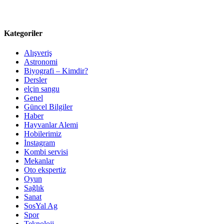
Kategoriler
Alışveriş
Astronomi
Biyografi – Kimdir?
Dersler
elçin sangu
Genel
Güncel Bilgiler
Haber
Hayvanlar Alemi
Hobilerimiz
İnstagram
Kombi servisi
Mekanlar
Oto ekspertiz
Oyun
Sağlık
Sanat
SosYal Ag
Spor
Teknoloji