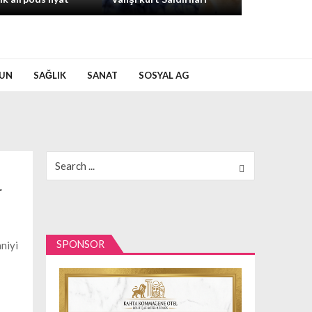
UN
SAĞLIK
SANAT
SOSYAL AG
Search
for:
r
SPONSOR
aniyi