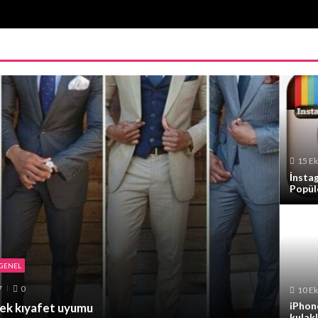
15 E
İnsta
Popül
GENEL
7
0
10 E
iPhon
kek kıyafet uyumu
kulakl