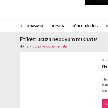
ANASAYFA
DERSLER
GÜNCEL BILGILER
H
Etiket:
ucuza neodyum mıknatıs
Home
ucuza neodyum mıknatıs
2
Ne
Neo
kul
ala
D