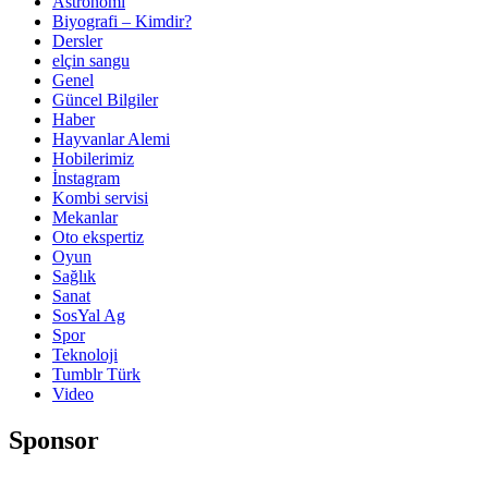
Astronomi
Biyografi – Kimdir?
Dersler
elçin sangu
Genel
Güncel Bilgiler
Haber
Hayvanlar Alemi
Hobilerimiz
İnstagram
Kombi servisi
Mekanlar
Oto ekspertiz
Oyun
Sağlık
Sanat
SosYal Ag
Spor
Teknoloji
Tumblr Türk
Video
Sponsor