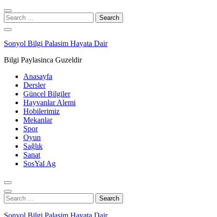
Skip
Skip
to
to
Search
navigation
content
for:
Sonyol Bilgi Palasim Hayata Dair
Bilgi Paylasinca Guzeldir
Anasayfa
Dersler
Güncel Bilgiler
Hayvanlar Alemi
Hobilerimiz
Mekanlar
Spor
Oyun
Sağlık
Sanat
SosYal Ag
Search
for:
Sonyol Bilgi Palasim Hayata Dair