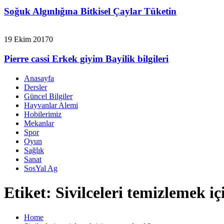
Soğuk Algınlığına Bitkisel Çaylar Tüketin
19 Ekim 2017
0
Pierre cassi Erkek giyim Bayilik bilgileri
Anasayfa
Dersler
Güncel Bilgiler
Hayvanlar Alemi
Hobilerimiz
Mekanlar
Spor
Oyun
Sağlık
Sanat
SosYal Ag
Etiket:
Sivilceleri temizlemek iç
Home