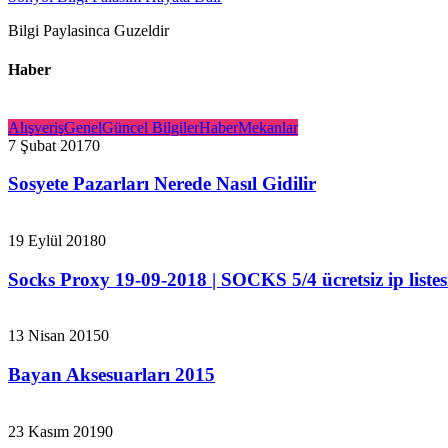
Bilgi Paylasinca Guzeldir
Haber
Alışveriş
Genel
Güncel Bilgiler
Haber
Mekanlar
7 Şubat 2017
0
Sosyete Pazarları Nerede Nasıl Gidilir
19 Eylül 2018
0
Socks Proxy 19-09-2018 | SOCKS 5/4 ücretsiz ip listes
13 Nisan 2015
0
Bayan Aksesuarları 2015
23 Kasım 2019
0