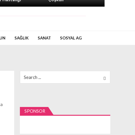
UN
SAĞLIK
SANAT
SOSYAL AG
Search
for:
ra
SPONSOR