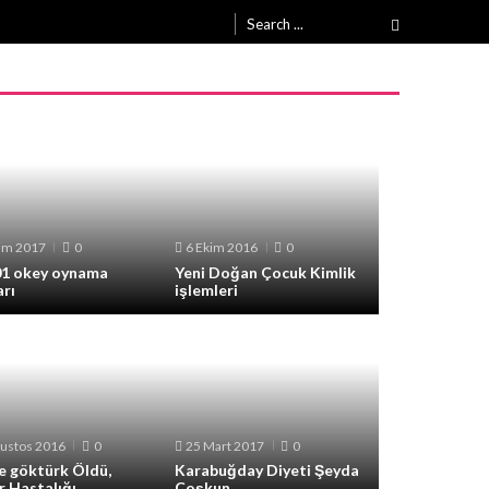
Search
for:
im 2017
0
6 Ekim 2016
0
101 okey oynama
Yeni Doğan Çocuk Kimlik
arı
işlemleri
ustos 2016
0
25 Mart 2017
0
e göktürk Öldü,
Karabuğday Diyeti Şeyda
r Hastalığı
Çoşkun