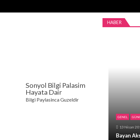
Skip
Skip
to
to
navigation
content
HABER
Sonyol Bilgi Palasim
Hayata Dair
Bilgi Paylasinca Guzeldir
GENEL
GÜNC
13 Nisan 20
Bayan Aks