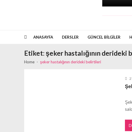
ANASAYFA
DERSLER
GÜNCEL BILGILER
H
Etiket:
şeker hastalığının derideki be
Home
şeker hastalığının derideki belirtileri
2
Şek
Şek
sal
D