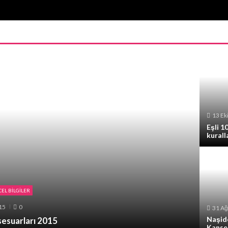
13 Ek
Eşli 
kurall
EL BILGILER
15
0
31 Ağ
Naşid
esuarları 2015
Kanse