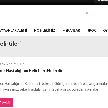
AYVANLAR ALEMI
HOBILERIMIZ
MEKANLAR
SPOR
OY
lirtileri
7 Ocak 2017
0
er Hastalığının Belirtileri Nelerdir
er Hastalığının Belirtileri Nelerdir Gün içerisinde sürekli atıştırmala
dırıyorsanız, şekerli gıdalar canınız çekiyorsa, öğleden sonralar
EVAMI