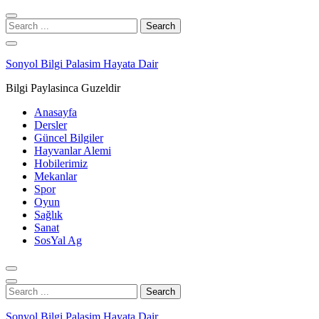
Skip
Skip
to
to
Search
navigation
content
for:
Sonyol Bilgi Palasim Hayata Dair
Bilgi Paylasinca Guzeldir
Anasayfa
Dersler
Güncel Bilgiler
Hayvanlar Alemi
Hobilerimiz
Mekanlar
Spor
Oyun
Sağlık
Sanat
SosYal Ag
Search
for:
Sonyol Bilgi Palasim Hayata Dair