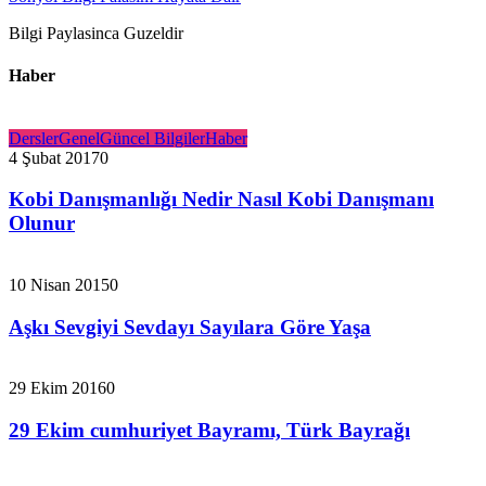
Bilgi Paylasinca Guzeldir
Haber
Dersler
Genel
Güncel Bilgiler
Haber
4 Şubat 2017
0
Kobi Danışmanlığı Nedir Nasıl Kobi Danışmanı
Olunur
10 Nisan 2015
0
Aşkı Sevgiyi Sevdayı Sayılara Göre Yaşa
29 Ekim 2016
0
29 Ekim cumhuriyet Bayramı, Türk Bayrağı