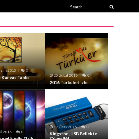
Search
for:
asım 2015
0
25 Şubat 2016
0
e Kanvas Tablo
2016 Türküleri izle
17 Ocak 2016
0
ül 2016
0
Kingston, USB Bellekte
omi Nedir, Fizik
Güvenliği