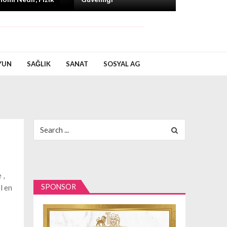
YUN
SAĞLIK
SANAT
SOSYAL AG
Search
for:
 ,
SPONSOR
l en