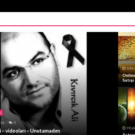
14 K
Onlin
Satışı
O
016
0
9 Eyl
li – videoları – Unutamadım
Astron