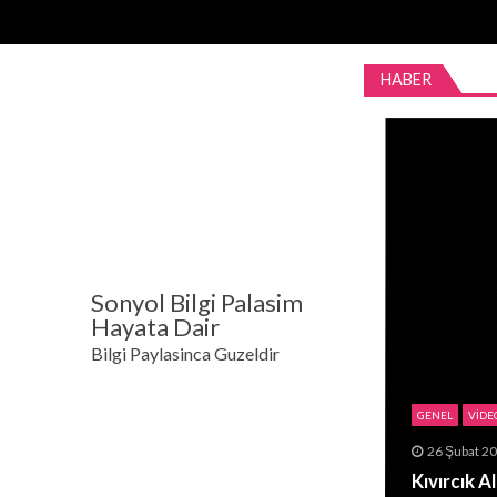
Skip
Skip
to
to
navigation
content
HABER
Sonyol Bilgi Palasim
Hayata Dair
Bilgi Paylasinca Guzeldir
GENEL
VIDE
26 Şubat 2
Kıvırcık A