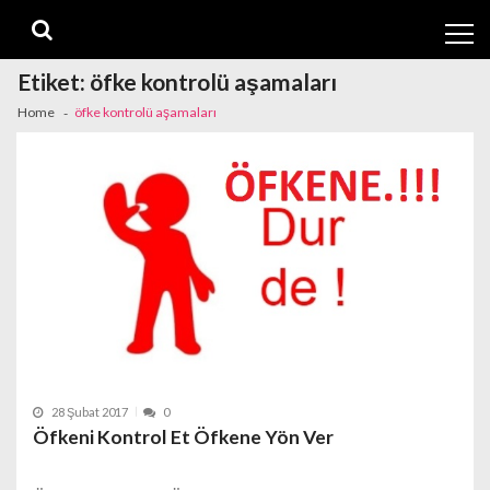
Skip
Skip
to
to
navigation
content
Etiket:
öfke kontrolü aşamaları
Home
öfke kontrolü aşamaları
28 Şubat 2017
0
Öfkeni Kontrol Et Öfkene Yön Ver