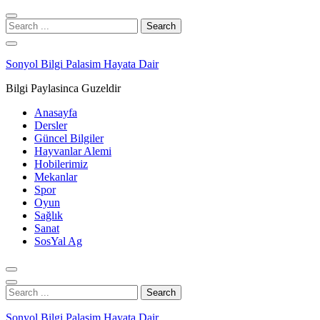
Skip
Skip
to
to
Search
navigation
content
for:
Sonyol Bilgi Palasim Hayata Dair
Bilgi Paylasinca Guzeldir
Anasayfa
Dersler
Güncel Bilgiler
Hayvanlar Alemi
Hobilerimiz
Mekanlar
Spor
Oyun
Sağlık
Sanat
SosYal Ag
Search
for:
Sonyol Bilgi Palasim Hayata Dair