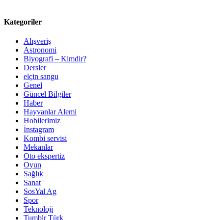
Kategoriler
Alışveriş
Astronomi
Biyografi – Kimdir?
Dersler
elçin sangu
Genel
Güncel Bilgiler
Haber
Hayvanlar Alemi
Hobilerimiz
İnstagram
Kombi servisi
Mekanlar
Oto ekspertiz
Oyun
Sağlık
Sanat
SosYal Ag
Spor
Teknoloji
Tumblr Türk