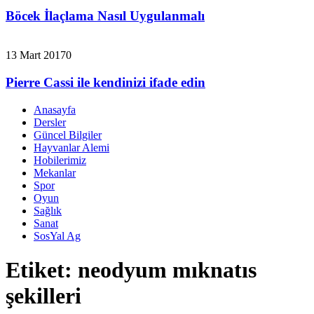
Böcek İlaçlama Nasıl Uygulanmalı
13 Mart 2017
0
Pierre Cassi ile kendinizi ifade edin
Anasayfa
Dersler
Güncel Bilgiler
Hayvanlar Alemi
Hobilerimiz
Mekanlar
Spor
Oyun
Sağlık
Sanat
SosYal Ag
Etiket:
neodyum mıknatıs
şekilleri