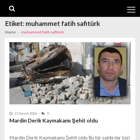
Skip
Skip
to
to
navigation
content
Etiket:
muhammet fatih safitürk
Home
muhammet fatih safitürk
11 Kasım 2016
0
Mardin Derik Kaymakamı Şehit oldu
Mardin Derik Kaymakamı Şehit oldu Bu tür saldırılar bizi