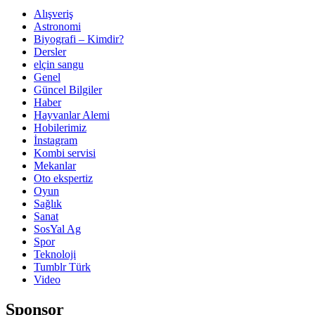
Alışveriş
Astronomi
Biyografi – Kimdir?
Dersler
elçin sangu
Genel
Güncel Bilgiler
Haber
Hayvanlar Alemi
Hobilerimiz
İnstagram
Kombi servisi
Mekanlar
Oto ekspertiz
Oyun
Sağlık
Sanat
SosYal Ag
Spor
Teknoloji
Tumblr Türk
Video
Sponsor