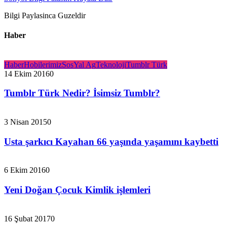
Bilgi Paylasinca Guzeldir
Haber
Haber
Hobilerimiz
SosYal Ag
Teknoloji
Tumblr Türk
14 Ekim 2016
0
Tumblr Türk Nedir? İsimsiz Tumblr?
3 Nisan 2015
0
Usta şarkıcı Kayahan 66 yaşında yaşamını kaybetti
6 Ekim 2016
0
Yeni Doğan Çocuk Kimlik işlemleri
16 Şubat 2017
0