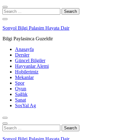
Skip
Skip
to
to
Search
navigation
content
for:
Sonyol Bilgi Palasim Hayata Dair
Bilgi Paylasinca Guzeldir
Anasayfa
Dersler
Güncel Bilgiler
Hayvanlar Alemi
Hobilerimiz
Mekanlar
Spor
Oyun
Sağlık
Sanat
SosYal Ag
Search
for:
Sonyol Bilgi Palasim Hayata Dair