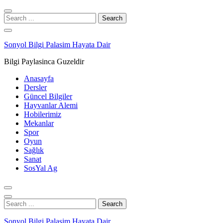
Skip
Skip
to
to
Search
navigation
content
for:
Sonyol Bilgi Palasim Hayata Dair
Bilgi Paylasinca Guzeldir
Anasayfa
Dersler
Güncel Bilgiler
Hayvanlar Alemi
Hobilerimiz
Mekanlar
Spor
Oyun
Sağlık
Sanat
SosYal Ag
Search
for:
Sonyol Bilgi Palasim Hayata Dair