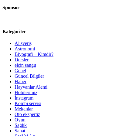
Sponsor
Kategoriler
Alışveriş
Astronomi
Biyografi – Kimdir?
Dersler
elçin sangu
Genel
Güncel Bilgiler
Haber
Hayvanlar Alemi
Hobilerimiz
İnstagram
Kombi servisi
Mekanlar
Oto ekspertiz
Oyun
Sağlık
Sanat