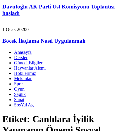
Davutoğlu AK Parti Üst Komisyonu Toplantısı
başladı
1 Ocak 2020
0
Böcek İlaçlama Nasıl Uygulanmalı
Anasayfa
Dersler
Güncel Bilgiler
Hayvanlar Alemi
Hobilerimiz
Mekanlar
Spor
Oyun
Sağlık
Sanat
SosYal Ag
Etiket:
Canlılara İyilik
Yapmanın Önemi Sosyal