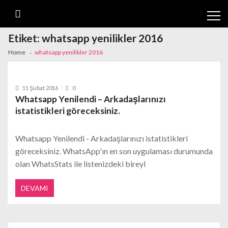
Skip
Skip
to
to
navigation
content
Etiket:
whatsapp yenilikler 2016
Home
whatsapp yenilikler 2016
11 Şubat 2016
0
Whatsapp Yenilendi – Arkadaşlarınızı
istatistikleri göreceksiniz.
Whatsapp Yenilendi - Arkadaşlarınızı istatistikleri
göreceksiniz. WhatsApp'ın en son uygulaması durumunda
olan WhatsStats ile listenizdeki bireyl
DEVAMI
Search