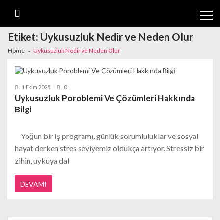
Skip
Skip
to
to
navigation
content
Etiket:
Uykusuzluk Nedir ve Neden Olur
Home
Uykusuzluk Nedir ve Neden Olur
1 Ekim 2025
0
Uykusuzluk Poroblemi Ve Çözümleri Hakkında
Bilgi
Yoğun bir iş programı, günlük sorumluluklar ve sosyal
hayat derken stres seviyemiz oldukça artıyor. Stressiz bir
zihin, uykuya dal
DEVAMI