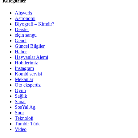
Kategoriler
Alışveriş
Astronomi
Biyografi – Kimdir?
Dersler
elçin sangu
Genel
Güncel Bilgiler
Haber
Hayvanlar Alemi
Hobilerimiz
İnstagram
Kombi servisi
Mekanlar
Oto ekspertiz
Oyun
Sağlık
Sanat
SosYal Ag
Spor
Teknoloji
Tumblr Türk
Video