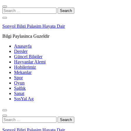
Skip
Skip
to
to
Search
navigation
content
for:
Sonyol Bilgi Palasim Hayata Dair
Bilgi Paylasinca Guzeldir
Anasayfa
Dersler
Güncel Bilgiler
Hayvanlar Alemi
Hobilerimiz
Mekanlar
Spor
Oyun
Sağlık
Sanat
SosYal Ag
Search
for:
Sonyol Bilgi Palasim Hayata Dair