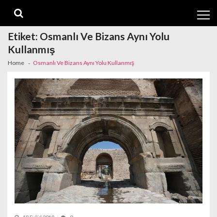
Skip
Skip
to
to
navigation
content
Etiket:
Osmanlı Ve Bizans Aynı Yolu
Kullanmış
Home
Osmanlı Ve Bizans Aynı Yolu Kullanmış