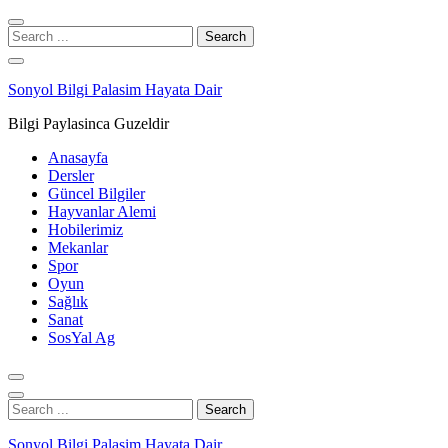
Skip
Skip
to
to
Search
navigation
content
for:
Sonyol Bilgi Palasim Hayata Dair
Bilgi Paylasinca Guzeldir
Anasayfa
Dersler
Güncel Bilgiler
Hayvanlar Alemi
Hobilerimiz
Mekanlar
Spor
Oyun
Sağlık
Sanat
SosYal Ag
Search
for:
Sonyol Bilgi Palasim Hayata Dair