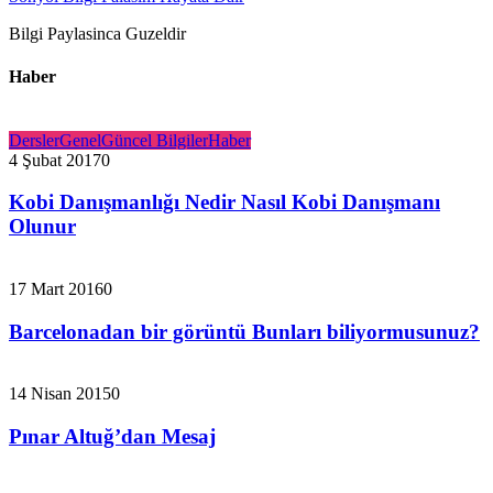
Bilgi Paylasinca Guzeldir
Haber
Dersler
Genel
Güncel Bilgiler
Haber
4 Şubat 2017
0
Kobi Danışmanlığı Nedir Nasıl Kobi Danışmanı
Olunur
17 Mart 2016
0
Barcelonadan bir görüntü Bunları biliyormusunuz?
14 Nisan 2015
0
Pınar Altuğ’dan Mesaj