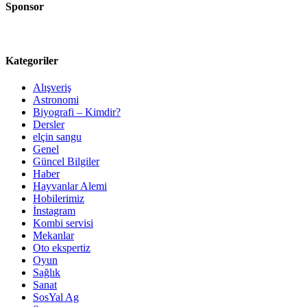
Sponsor
Kategoriler
Alışveriş
Astronomi
Biyografi – Kimdir?
Dersler
elçin sangu
Genel
Güncel Bilgiler
Haber
Hayvanlar Alemi
Hobilerimiz
İnstagram
Kombi servisi
Mekanlar
Oto ekspertiz
Oyun
Sağlık
Sanat
SosYal Ag