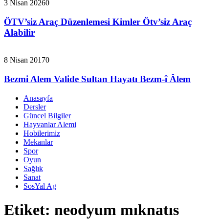
3 Nisan 2026
0
ÖTV’siz Araç Düzenlemesi Kimler Ötv’siz Araç
Alabilir
8 Nisan 2017
0
Bezmi Alem Valide Sultan Hayatı Bezm-î Âlem
Anasayfa
Dersler
Güncel Bilgiler
Hayvanlar Alemi
Hobilerimiz
Mekanlar
Spor
Oyun
Sağlık
Sanat
SosYal Ag
Etiket:
neodyum mıknatıs