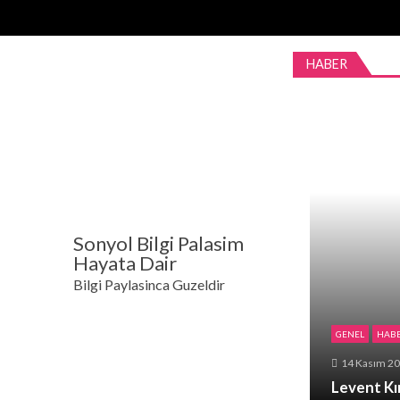
Skip
Skip
to
to
navigation
content
HABER
Sonyol Bilgi Palasim
Hayata Dair
Bilgi Paylasinca Guzeldir
GENEL
HAB
14 Kasım 2
Levent Kı