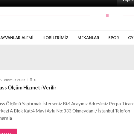
AYVANLAR ALEMI
HOBILERIMIZ
MEKANLAR
SPOR
OY
8 Temmuz 2025
0
ss Ölçüm Hizmeti Verilir
ss Ölçümü Yaptırmak İsterseniz Bizi Arayınız Adresimiz Perpa Ticar
kezi A Blok Kat:4 Mavi Avlu No:333 Okmeydanı / İstanbul Telefon
marala