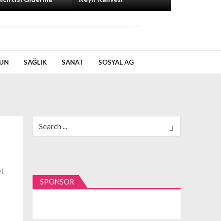
UN
SAĞLIK
SANAT
SOSYAL AG
Search
for:
et
SPONSOR