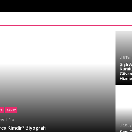
8 Te
Şişli 
Kurulu
Güven
Hizme
ER
SANAT
015
0
10 Ey
rca Kimdir? Biyografi
Kapı G