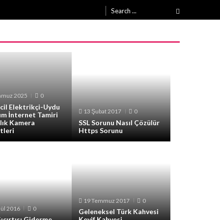
Search
for:
mmuz 2025
0
Acil Elektrikçi-Uydu
13 Şubat 2017
0
m İnternet Tamiri
lık Kamera
SSL Sorunu Nasıl Çözülür
tleri
Https Sorunu
19 Temmuz 2017
0
lül 2016
0
Geleneksel Türk Kahvesi
ıcırtısı Giderme
Keyif Kahvesi