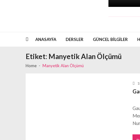
ANASAYFA
DERSLER
GÜNCEL BILGILER
H
Etiket:
Manyetik Alan Ölçümü
Home
Manyetik Alan Ölçümü
1
Gau
Gau
Mer
Nu