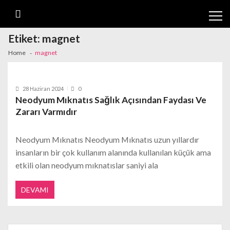
Skip
Skip
to
to
navigation
content
Etiket:
magnet
Home
magnet
28 Haziran 2024
0
Neodyum Mıknatıs Sağlık Açısından Faydası Ve
Zararı Varmıdır
Neodyum Mıknatıs Neodyum Mıknatıs uzun yıllardır
insanların bir çok kullanım alanında kullanılan küçük ama
etkili olan neodyum mıknatıslar saniyi ala
DEVAMI
Search