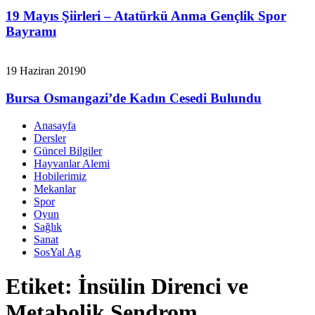
19 Mayıs Şiirleri – Atatürkü Anma Gençlik Spor
Bayramı
19 Haziran 2019
0
Bursa Osmangazi’de Kadın Cesedi Bulundu
Anasayfa
Dersler
Güncel Bilgiler
Hayvanlar Alemi
Hobilerimiz
Mekanlar
Spor
Oyun
Sağlık
Sanat
SosYal Ag
Etiket:
İnsülin Direnci ve
Metabolik Sendrom