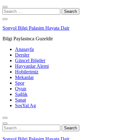
Skip
Skip
to
to
Search
navigation
content
for:
Sonyol Bilgi Palasim Hayata Dair
Bilgi Paylasinca Guzeldir
Anasayfa
Dersler
Güncel Bilgiler
Hayvanlar Alemi
Hobilerimiz
Mekanlar
Spor
Oyun
Sağlık
Sanat
SosYal Ag
Search
for:
Sonyol Bilgi Palasim Hayata Dair