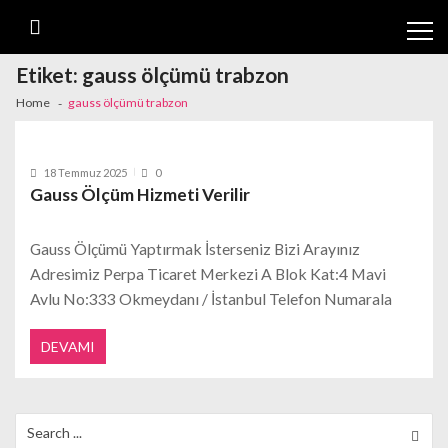
Skip
Skip
to
to
navigation
content
Etiket:
gauss ölçümü trabzon
Home
gauss ölçümü trabzon
18 Temmuz 2025
0
Gauss Ölçüm Hizmeti Verilir
Gauss Ölçümü Yaptırmak İsterseniz Bizi Arayınız
Adresimiz Perpa Ticaret Merkezi A Blok Kat:4 Mavi
Avlu No:333 Okmeydanı / İstanbul Telefon Numarala
DEVAMI
Search
for: