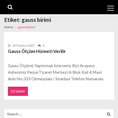
Skip
Skip
to
to
navigation
content
Etiket:
gauss birimi
Home
gauss birimi
18 Temmuz 2025
0
Gauss Ölçüm Hizmeti Verilir
Gauss Ölçümü Yaptırmak İsterseniz Bizi Arayınız
Adresimiz Perpa Ticaret Merkezi A Blok Kat:4 Mavi
Avlu No:333 Okmeydanı / İstanbul Telefon Numarala
DEVAMI
Search
for: