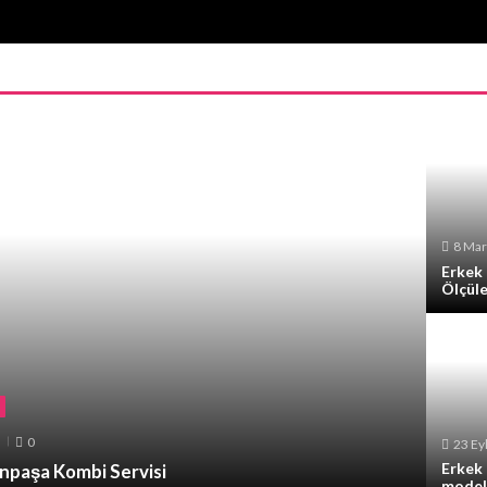
8 Mar
Erkek
Ölçüle
I
0
23 Ey
Erkek
npaşa Kombi Servisi
model