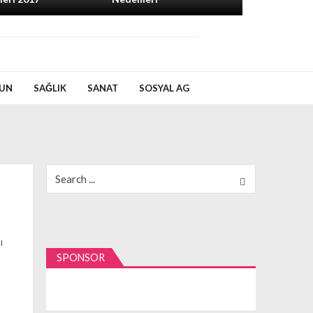
UN
SAĞLIK
SANAT
SOSYAL AG
Search
for:
ı
SPONSOR