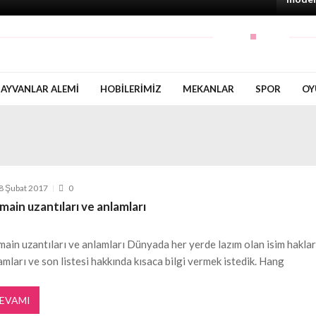
AYVANLAR ALEMI
HOBILERIMIZ
MEKANLAR
SPOR
OY
8 Şubat 2017
0
ain uzantıları ve anlamları
ain uzantıları ve anlamları Dünyada her yerde lazım olan isim haklar
amları ve son listesi hakkında kısaca bilgi vermek istedik. Hang
EVAMI