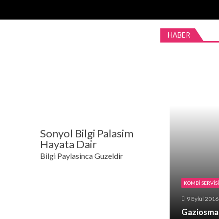
Skip
Skip
to
to
navigation
content
HABER
Sonyol Bilgi Palasim
Hayata Dair
Bilgi Paylasinca Guzeldir
KOMBI SERVIS
9 Eylül 2016
Gaziosma