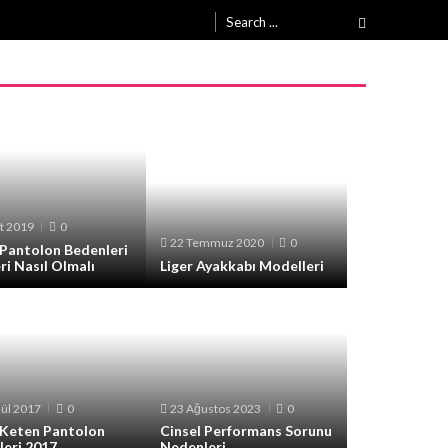
Search
for:
t 2019
0
22 Temmuz 2020
0
 Pantolon Bedenleri
ri Nasıl Olmalı
Liger Ayakkabı Modelleri
lül 2017
0
23 Ağustos 2023
0
 Keten Pantolon
Cinsel Performans Sorunu
leri 2017
Nedenleri