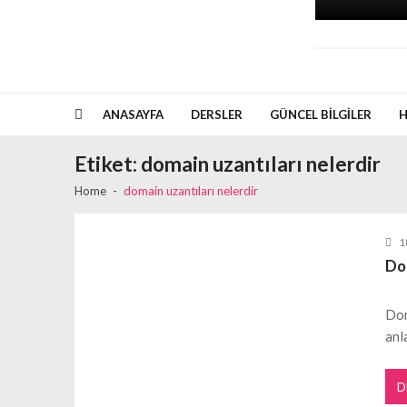
ANASAYFA
DERSLER
GÜNCEL BILGILER
H
Etiket:
domain uzantıları nelerdir
Home
domain uzantıları nelerdir
1
Dom
Dom
anl
D