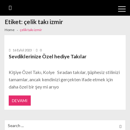
Skip
Skip
to
to
navigation
content
Etiket:
çelik takı izmir
Home
çelik takı izmir
16 Eylül 2023
0
Sevdiklerinize Özel hediye Takılar
Kişiye Özel Takı, Kolye Sıradan takılar, şüphesiz stilinizi
tamamlar, ancak kendinizi gerçekten ifade etmek için
daha özel bir şey mi arıyo
DEVAMI
Search
for: