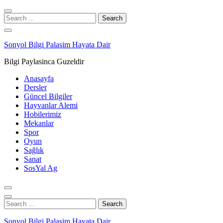
Skip
Skip
to
to
Search
navigation
content
for:
Sonyol Bilgi Palasim Hayata Dair
Bilgi Paylasinca Guzeldir
Anasayfa
Dersler
Güncel Bilgiler
Hayvanlar Alemi
Hobilerimiz
Mekanlar
Spor
Oyun
Sağlık
Sanat
SosYal Ag
Search
for:
Sonyol Bilgi Palasim Hayata Dair