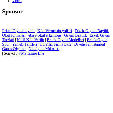
Video
Sponsor
Erkek Giyim bayilik
|
Kilo Vermenin yollari
|
Erkek Giyimi Bayilik
|
Okul formalari
|
eba e-okul e-kampus
|
Giyim Bayilik
|
Erkek Giyim
Tarzlari
|
Nasil Kilo Verilir
|
Erkek Giyim Modelleri
|
Erkek Giyim
Spor
|
Yemek Tarifleri
|
Ucretsiz Firma Ekle
|
Diyetisyen İstanbul
|
Gauss Ölçümü
|
Neodyum Mıknatıs
|
| Sonyol :
VMagazine Lite