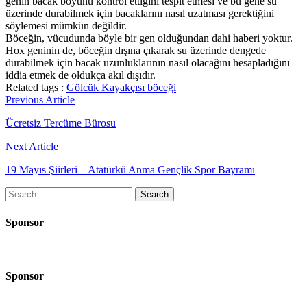
genin bacak boyunu kontrol ettiğini tespit etmesi ve bu gene su
üzerinde durabilmek için bacaklarını nasıl uzatması gerektiğini
söylemesi mümkün değildir.
Böceğin, vücudunda böyle bir gen olduğundan dahi haberi yoktur.
Hox geninin de, böceğin dışına çıkarak su üzerinde dengede
durabilmek için bacak uzunluklarının nasıl olacağını hesapladığını
iddia etmek de oldukça akıl dışıdır.
Related tags :
Gölcük Kayakçısı böceği
Yazı
Previous Article
gezinmesi
Ücretsiz Tercüme Bürosu
Next Article
19 Mayıs Şiirleri – Atatürkü Anma Gençlik Spor Bayramı
Search
for:
Sponsor
Sponsor