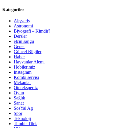
Kategoriler
Alışveriş
Astronomi
Biyografi – Kimdir?
Dersler
elçin sangu
Genel
Güncel Bilgiler
Haber
Hayvanlar Alemi
Hobilerimiz
İnstagram
Kombi servisi
Mekanlar
Oto ekspertiz
Oyun
Sağlık
Sanat
SosYal Ag
Spor
Teknoloji
Tumblr Türk