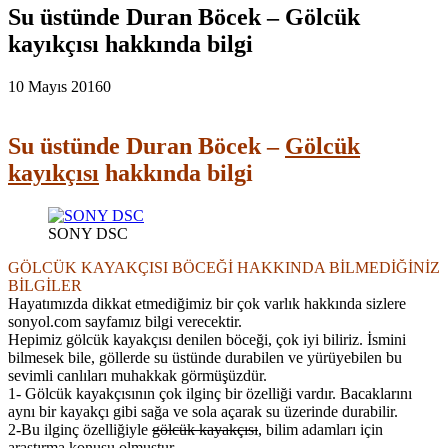
Su üstünde Duran Böcek – Gölcük
kayıkçısı hakkında bilgi
10 Mayıs 2016
0
Su üstünde Duran Böcek –
Gölcük
kayıkçısı
hakkında bilgi
SONY DSC
GÖLCÜK KAYAKÇISI BÖCEĞİ HAKKINDA BİLMEDİĞİNİZ
BİLGİLER
Hayatımızda dikkat etmediğimiz bir çok varlık hakkında sizlere
sonyol.com sayfamız bilgi verecektir.
Hepimiz gölcük kayakçısı denilen böceği, çok iyi biliriz. İsmini
bilmesek bile, göllerde su üstünde durabilen ve yürüyebilen bu
sevimli canlıları muhakkak görmüşüzdür.
1- Gölcük kayakçısının çok ilginç bir özelliği vardır. Bacaklarını
aynı bir kayakçı gibi sağa ve sola açarak su üzerinde durabilir.
2-Bu ilginç özelliğiyle
gölcük kayakçısı
, bilim adamları için
araştırma konusu olmuştur.