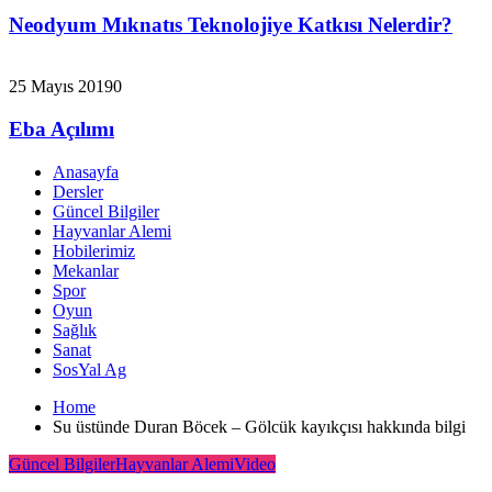
Neodyum Mıknatıs Teknolojiye Katkısı Nelerdir?
25 Mayıs 2019
0
Eba Açılımı
Anasayfa
Dersler
Güncel Bilgiler
Hayvanlar Alemi
Hobilerimiz
Mekanlar
Spor
Oyun
Sağlık
Sanat
SosYal Ag
Home
Su üstünde Duran Böcek – Gölcük kayıkçısı hakkında bilgi
Güncel Bilgiler
Hayvanlar Alemi
Video