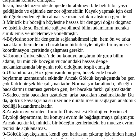
İnsan, bisiklet üzerinde dengede durabilmeyi bile belirli bir yaşa
geldiğinde ve eğitimle zar zor öğrenebilir. Kayak yapmak için özel
bir öğretmenden eğitim almak ve uzun soluklu alıştırma gerekir.
3-Minicik bir böceğin böylesine hassas bir dengeyi doğar doğmaz
ve üstelik de su üzerinde sağlayabilmesi bilim adamlarını meraka
sürüklemiş ve incelemeye yöneltmiştir.
4-Böylesine zor bir dengenin sağlanabilmesi için, hem ön ve arka
bacakların hem de orta bacakların birbirleriyle büyük bir uyum ve
koordinasyon içerisinde çalışması gerekir.
5-Toronto Üniversitesi’nde bu konuyu araştıran bir grup bilim
adamı, bu minicik böceğin vücudundaki hassas denge
mekanizmasında bir genin rolü olduğunu tespit etmiştir.
6-Ultrabithorax, Hox geni isimli bir gen, böceklerde bacak
boylarının uzamasında etkindir. Ancak Gölcük kayakçısında bu gen
çok farklı bir şekilde çalışmaktadır. Normal şartlar altında, böceğin
bacaklarını uzatması gereken gen, her bacakta farklı çalışmaktadır.
7-Sadece orta bacakları uzatırken, arka bacakları kısaltmaktadır. Bu
da, gölcük kayakçısına su üzerinde durabilmesini sağlayan anatomik
özelliği kazandırmaktadır.
8-Araştırmayı yürüten Toronto Üniversitesi Ekoloji ve Evrimsel
Biyoloji departmanı, bu konuyu evrim ile bağdaştırmaya çalışmıştır.
Ancak açıktır ki, minicik bir böceğin genlerindeki bu mucize evrim
teorisi ile açıklanamaz.
9-Gölcük kayakçısının, kendi gen haritasını çıkartıp içlerinden hangi