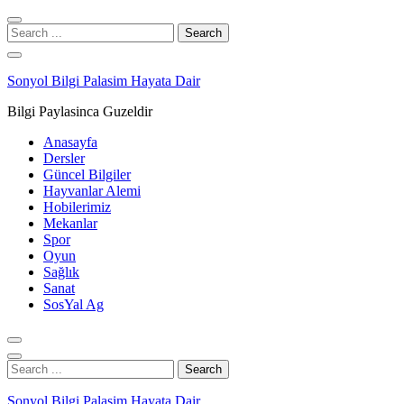
Skip
Skip
to
to
Search
navigation
content
for:
Sonyol Bilgi Palasim Hayata Dair
Bilgi Paylasinca Guzeldir
Anasayfa
Dersler
Güncel Bilgiler
Hayvanlar Alemi
Hobilerimiz
Mekanlar
Spor
Oyun
Sağlık
Sanat
SosYal Ag
Search
for:
Sonyol Bilgi Palasim Hayata Dair