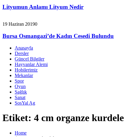
Lityumun Anlamı Lityum Nedir
19 Haziran 2019
0
Bursa Osmangazi’de Kadın Cesedi Bulundu
Anasayfa
Dersler
Güncel Bilgiler
Hayvanlar Alemi
Hobilerimiz
Mekanlar
Spor
Oyun
Sağlık
Sanat
SosYal Ag
Etiket:
4 cm organze kurdele
Home