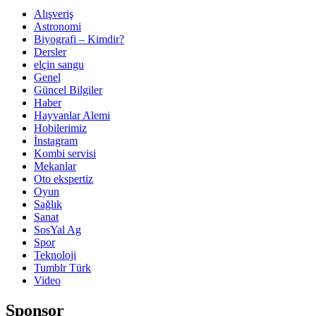
Alışveriş
Astronomi
Biyografi – Kimdir?
Dersler
elçin sangu
Genel
Güncel Bilgiler
Haber
Hayvanlar Alemi
Hobilerimiz
İnstagram
Kombi servisi
Mekanlar
Oto ekspertiz
Oyun
Sağlık
Sanat
SosYal Ag
Spor
Teknoloji
Tumblr Türk
Video
Sponsor