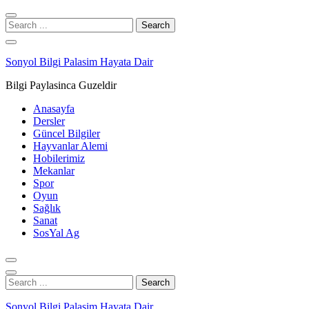
Skip
Skip
to
to
Search
navigation
content
for:
Sonyol Bilgi Palasim Hayata Dair
Bilgi Paylasinca Guzeldir
Anasayfa
Dersler
Güncel Bilgiler
Hayvanlar Alemi
Hobilerimiz
Mekanlar
Spor
Oyun
Sağlık
Sanat
SosYal Ag
Search
for:
Sonyol Bilgi Palasim Hayata Dair