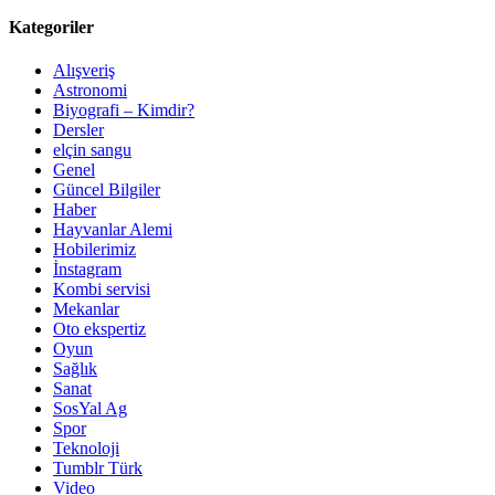
Kategoriler
Alışveriş
Astronomi
Biyografi – Kimdir?
Dersler
elçin sangu
Genel
Güncel Bilgiler
Haber
Hayvanlar Alemi
Hobilerimiz
İnstagram
Kombi servisi
Mekanlar
Oto ekspertiz
Oyun
Sağlık
Sanat
SosYal Ag
Spor
Teknoloji
Tumblr Türk
Video