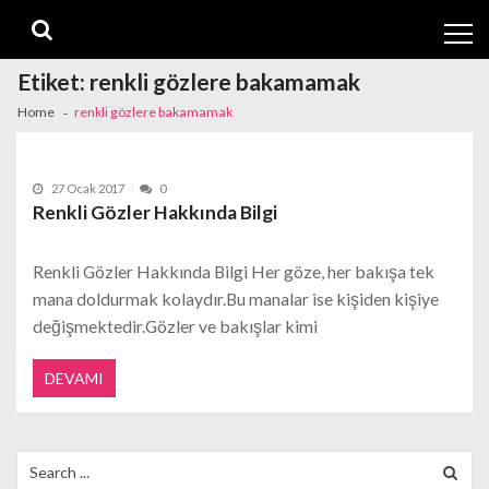
Skip
Skip
to
to
navigation
content
Etiket:
renkli gözlere bakamamak
Home
renkli gözlere bakamamak
27 Ocak 2017
0
Renkli Gözler Hakkında Bilgi
Renkli Gözler Hakkında Bilgi Her göze, her bakışa tek
mana doldurmak kolaydır.Bu manalar ise kişiden kişiye
değişmektedir.Gözler ve bakışlar kimi
DEVAMI
Search
for: