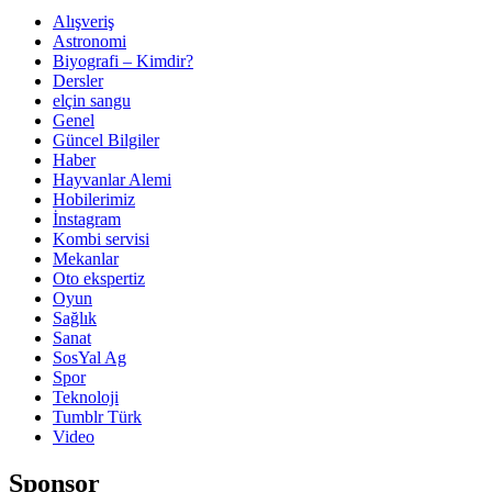
Alışveriş
Astronomi
Biyografi – Kimdir?
Dersler
elçin sangu
Genel
Güncel Bilgiler
Haber
Hayvanlar Alemi
Hobilerimiz
İnstagram
Kombi servisi
Mekanlar
Oto ekspertiz
Oyun
Sağlık
Sanat
SosYal Ag
Spor
Teknoloji
Tumblr Türk
Video
Sponsor