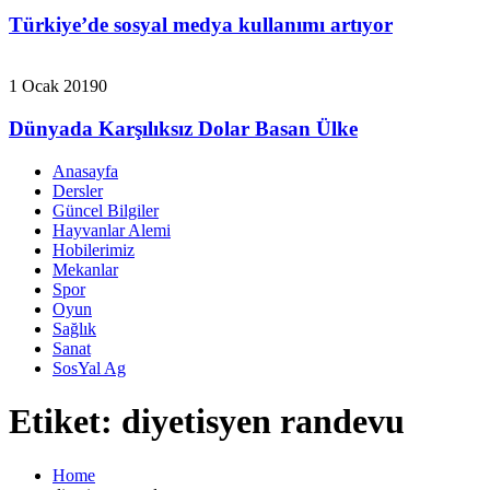
Türkiye’de sosyal medya kullanımı artıyor
1 Ocak 2019
0
Dünyada Karşılıksız Dolar Basan Ülke
Anasayfa
Dersler
Güncel Bilgiler
Hayvanlar Alemi
Hobilerimiz
Mekanlar
Spor
Oyun
Sağlık
Sanat
SosYal Ag
Etiket:
diyetisyen randevu
Home