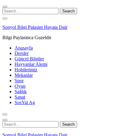
Skip
Skip
to
to
Search
navigation
content
for:
Sonyol Bilgi Palasim Hayata Dair
Bilgi Paylasinca Guzeldir
Anasayfa
Dersler
Güncel Bilgiler
Hayvanlar Alemi
Hobilerimiz
Mekanlar
Spor
Oyun
Sağlık
Sanat
SosYal Ag
Search
for:
Sonyol Bilgi Palasim Hayata Dair