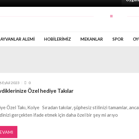
AYVANLAR ALEMI
HOBILERIMIZ
MEKANLAR
SPOR
OY
6 Eylül 2023
0
diklerinize Özel hediye Takılar
iye Özel Takı, Kolye Sıradan takılar, şüphesiz stilinizi tamamlar, anca
dinizi gerçekten ifade etmek için daha özel bir şey mi arıyo
EVAMI