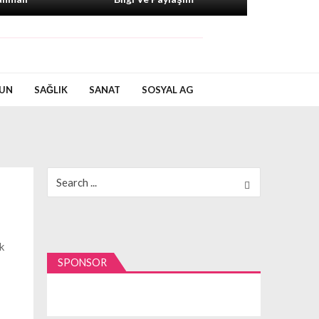
UN
SAĞLIK
SANAT
SOSYAL AG
Search
for:
k
SPONSOR