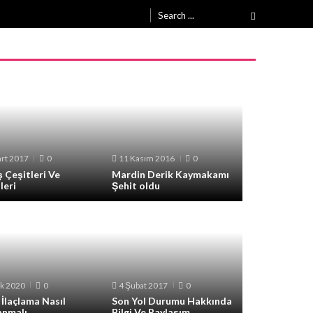
Search
for:
rt 2017
0
11 Kasım 2016
0
 Çeşitleri Ve
Mardin Derik Kaymakamı
leri
Şehit oldu
k 2020
0
4 Şubat 2017
0
İlaçlama Nasıl
Son Yol Durumu Hakkında
anmalı
Bilgi Ve Paylaşım