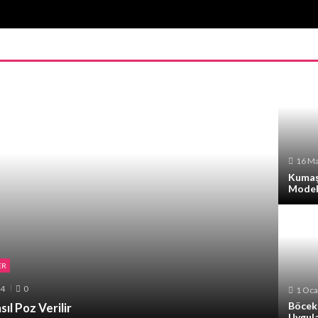
16 Ma
Kumaş
Model
ER
24
0
1 Oca
Böcek 
sıl Poz Verilir
Uygul