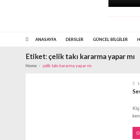
ANASAYFA
DERSLER
GÜNCEL BILGILER
H
Etiket:
çelik takı kararma yapar mı
Home
çelik takı kararma yapar mı
1
Sev
Kiş
ken
D