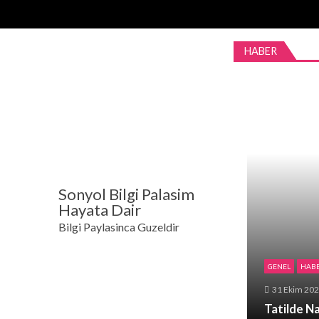
Skip
Skip
to
to
navigation
content
HABER
Sonyol Bilgi Palasim
Hayata Dair
Bilgi Paylasinca Guzeldir
GENEL
HAB
31 Ekim 20
Tatilde Na