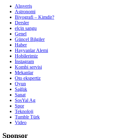
Alışveriş
Astronomi
Biyografi – Kimdir?
Dersler
elçin sangu
Genel
Güncel Bilgiler
Haber
Hayvanlar Alemi
Hobilerimiz
İnstagram
Kombi servisi
Mekanlar
Oto ekspertiz
Oyun
Sağlık
Sanat
SosYal Ag
Spor
Teknoloji
Tumblr Türk
Video
Sponsor