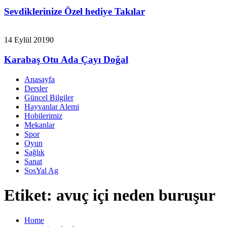
Sevdiklerinize Özel hediye Takılar
14 Eylül 2019
0
Karabaş Otu Ada Çayı Doğal
Anasayfa
Dersler
Güncel Bilgiler
Hayvanlar Alemi
Hobilerimiz
Mekanlar
Spor
Oyun
Sağlık
Sanat
SosYal Ag
Etiket:
avuç içi neden buruşur
Home