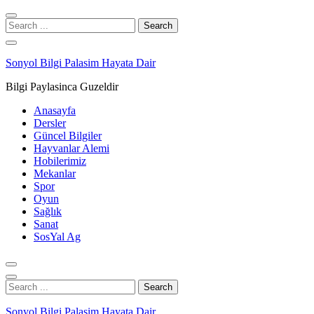
Skip
Skip
to
to
Search
navigation
content
for:
Sonyol Bilgi Palasim Hayata Dair
Bilgi Paylasinca Guzeldir
Anasayfa
Dersler
Güncel Bilgiler
Hayvanlar Alemi
Hobilerimiz
Mekanlar
Spor
Oyun
Sağlık
Sanat
SosYal Ag
Search
for:
Sonyol Bilgi Palasim Hayata Dair