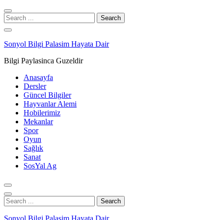
Skip
Skip
to
to
Search
navigation
content
for:
Sonyol Bilgi Palasim Hayata Dair
Bilgi Paylasinca Guzeldir
Anasayfa
Dersler
Güncel Bilgiler
Hayvanlar Alemi
Hobilerimiz
Mekanlar
Spor
Oyun
Sağlık
Sanat
SosYal Ag
Search
for:
Sonyol Bilgi Palasim Hayata Dair