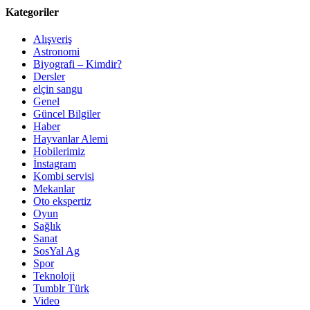
Kategoriler
Alışveriş
Astronomi
Biyografi – Kimdir?
Dersler
elçin sangu
Genel
Güncel Bilgiler
Haber
Hayvanlar Alemi
Hobilerimiz
İnstagram
Kombi servisi
Mekanlar
Oto ekspertiz
Oyun
Sağlık
Sanat
SosYal Ag
Spor
Teknoloji
Tumblr Türk
Video