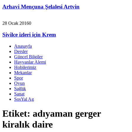
Arhavi Mençuna Şelalesi Artvin
28 Ocak 2016
0
Sivilce izleri için Krem
Anasayfa
Dersler
Güncel Bilgiler
Hayvanlar Alemi
Hobilerimiz
Mekanlar
Spor
Oyun
Sağlık
Sanat
SosYal Ag
Etiket:
adıyaman gerger
kiralık daire