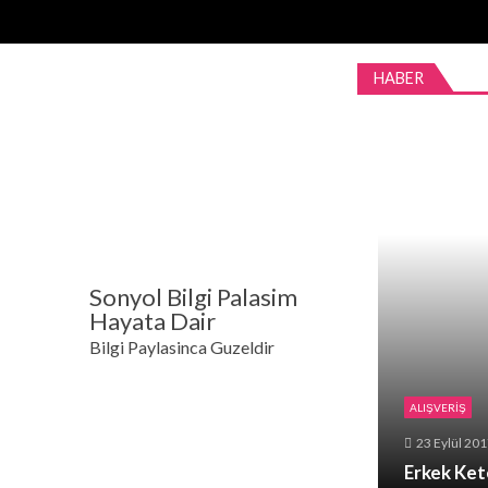
Skip
Skip
to
to
navigation
content
HABER
Sonyol Bilgi Palasim
Hayata Dair
Bilgi Paylasinca Guzeldir
ALIŞVERIŞ
23 Eylül 20
Erkek Ket