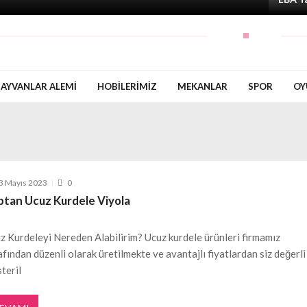
AYVANLAR ALEMI
HOBILERIMIZ
MEKANLAR
SPOR
OY
3 Mayıs 2023
0
ptan Ucuz Kurdele Viyola
z Kurdeleyi Nereden Alabilirim? Ucuz kurdele ürünleri firmamız
afından düzenli olarak üretilmekte ve avantajlı fiyatlardan siz değerli
teril