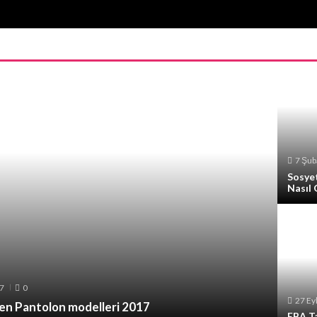
7 Şub
Sosye
Nasıl 
17
0
27 Ey
en Pantolon modelleri 2017
EBA T