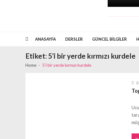
ANASAYFA
DERSLER
GÜNCEL BILGILER
H
Etiket:
5’i bir yerde kırmızı kurdele
Home
5’i bir yerde kırmızı kurdele
2
To
Ucu
tar
müş