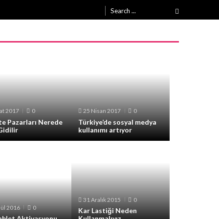
Search
for:
at 2017
0
25 Nisan 2017
0
te Pazarları Nerede
Türkiye’de sosyal medya
Gidilir
kullanımı artıyor
31 Aralık 2015
0
lül 2016
0
Kar Lastiği Neden
ablet Aktivasyonu
Kullanmalıyız