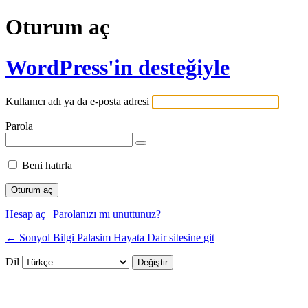
Oturum aç
WordPress'in desteğiyle
Kullanıcı adı ya da e-posta adresi
Parola
Beni hatırla
Hesap aç
|
Parolanızı mı unuttunuz?
← Sonyol Bilgi Palasim Hayata Dair sitesine git
Dil