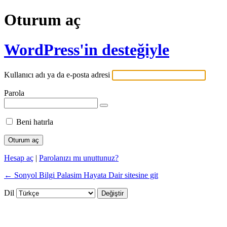
Oturum aç
WordPress'in desteğiyle
Kullanıcı adı ya da e-posta adresi
Parola
Beni hatırla
Hesap aç
|
Parolanızı mı unuttunuz?
← Sonyol Bilgi Palasim Hayata Dair sitesine git
Dil